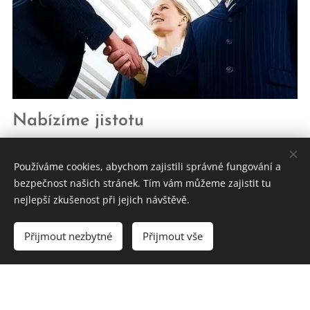
Nabízíme jistotu
U nás máte jistotu, že beton který vám prodáváme a
přivážíme, je v objednaném množství a požadované
Používáme cookies, abychom zajistili správné fungování a
bezpečnost našich stránek. Tím vám můžeme zajistit tu
kvalitě. Samozřejmě za dobré peníze.
nejlepší zkušenost při jejich návštěvě.
Přijmout nezbytné
Přijmout vše